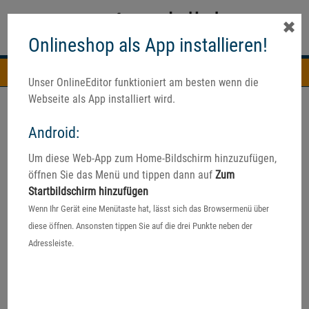
✖
Onlineshop als App installieren!
Navigation
Unser OnlineEditor funktioniert am besten wenn die
Webseite als App installiert wird.
Android:
Um diese Web-App zum Home-Bildschirm hinzuzufügen,
öffnen Sie das Menü und tippen dann auf
Zum
Startbildschirm hinzufügen
Wenn Ihr Gerät eine Menütaste hat, lässt sich das Browsermenü über
diese öffnen. Ansonsten tippen Sie auf die drei Punkte neben der
Adressleiste.
reduziert.