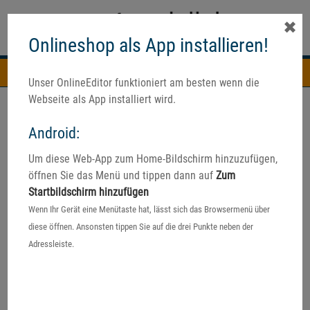
✖
Onlineshop als App installieren!
Navigation
Unser OnlineEditor funktioniert am besten wenn die
Webseite als App installiert wird.
Android:
Um diese Web-App zum Home-Bildschirm hinzuzufügen,
öffnen Sie das Menü und tippen dann auf
Zum
Startbildschirm hinzufügen
Wenn Ihr Gerät eine Menütaste hat, lässt sich das Browsermenü über
diese öffnen. Ansonsten tippen Sie auf die drei Punkte neben der
Adressleiste.