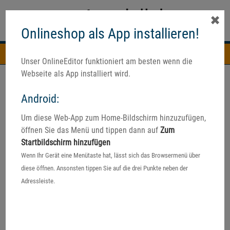
✖
Onlineshop als App installieren!
Navigation
Unser OnlineEditor funktioniert am besten wenn die
Webseite als App installiert wird.
🧷
Android:
Um diese Web-App zum Home-Bildschirm hinzuzufügen,
öffnen Sie das Menü und tippen dann auf
Zum
Startbildschirm hinzufügen
Wenn Ihr Gerät eine Menütaste hat, lässt sich das Browsermenü über
diese öffnen. Ansonsten tippen Sie auf die drei Punkte neben der
Adressleiste.