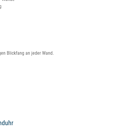
g
gen Blickfang an jeder Wand.
anduhr