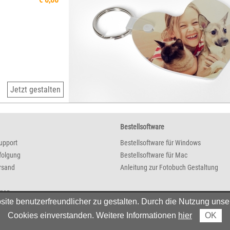
Jetzt gestalten
Bestellsoftware
upport
Bestellsoftware für Windows
folgung
Bestellsoftware für Mac
rsand
Anleitung zur Fotobuch Gestaltung
agen
e benutzerfreundlicher zu gestalten. Durch die Nutzung unser
Cookies einverstanden. Weitere Informationen
hier
OK
© 2026 AustroBild - Alle Preise in EUR inkl. MwSt. Bei Postversand zzgl. Versandkosten.