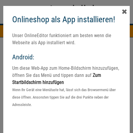
✖
Onlineshop als App installieren!
Navigation
Unser OnlineEditor funktioniert am besten wenn die
Webseite als App installiert wird.
⛱️Fotobuch-Aktion⛱️
Android:
Um diese Web-App zum Home-Bildschirm hinzuzufügen,
25% auf ALLE Fotobücher:
öffnen Sie das Menü und tippen dann auf
Zum
Startbildschirm hinzufügen
- Classic Fotobücher
Wenn Ihr Gerät eine Menütaste hat, lässt sich das Browsermenü über
- Premium Fotobücher
diese öffnen. Ansonsten tippen Sie auf die drei Punkte neben der
* Aktion gültig von 04.07. bis 31.08.26
Adressleiste.
Preise sind online, sowie in der Software bereits reduziert.