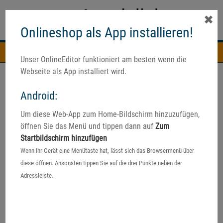
✖
Onlineshop als App installieren!
Navigation
Unser OnlineEditor funktioniert am besten wenn die
Webseite als App installiert wird.
Android:
Um diese Web-App zum Home-Bildschirm hinzuzufügen,
öffnen Sie das Menü und tippen dann auf
Zum
Startbildschirm hinzufügen
Wenn Ihr Gerät eine Menütaste hat, lässt sich das Browsermenü über
diese öffnen. Ansonsten tippen Sie auf die drei Punkte neben der
Adressleiste.