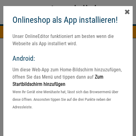
✖
Onlineshop als App installieren!
Navigation
Unser OnlineEditor funktioniert am besten wenn die
Webseite als App installiert wird.
Android:
☀️Fotobuch-Aktion☀️
Um diese Web-App zum Home-Bildschirm hinzuzufügen,
25% auf Fotobücher:
öffnen Sie das Menü und tippen dann auf
Zum
- Classic Fotobücher
Startbildschirm hinzufügen
- Premium Fotobücher
Wenn Ihr Gerät eine Menütaste hat, lässt sich das Browsermenü über
diese öffnen. Ansonsten tippen Sie auf die drei Punkte neben der
* Aktion gültig von 04.07. bis 31.08.26
Adressleiste.
Preise sind online, sowie in der Software bereits reduziert.
Alle Infos zur Aktion