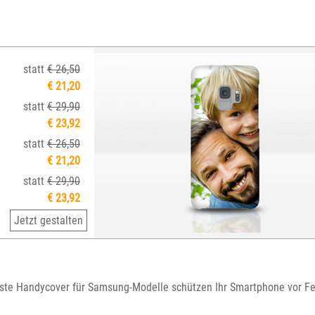
statt
€ 26,50
€ 21,20
statt
€ 29,90
€ 23,92
statt
€ 26,50
€ 21,20
statt
€ 29,90
€ 23,92
Jetzt gestalten
feste Handycover für Samsung-Modelle schützen Ihr Smartphone vor Fe