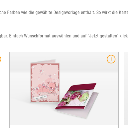
iche Farben wie die gewählte Designvorlage enthält. So wirkt die Kar
gbar. Einfach Wunschformat auswählen und auf "Jetzt gestalten" klicke
Merkmale
Format: 10 x 18 cm
ausbelichtet auf echtem Fotopapier
Hoch- oder Querformat
Oberfläche: glanz
en
unterschiedliche Vorlagen verfügbar
Mindestbestellmenge: 10 Stück
inkl. passendem Kuvert
optional mit automatischer Korrektur
versandfertig in 3-5 Tagen