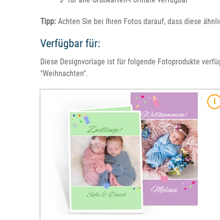
Tipp:
Achten Sie bei Ihren Fotos darauf, dass diese ähnl
Verfügbar für:
Diese Designvorlage ist für folgende Fotoprodukte verfü
"Weihnachten".
Merkmale
Format: 10x15 cm
apier
Material: 250 g glossy Digital-Druck-Papier
inkl. passendem Kuvert
fügbar
Verschiedene Layouts & Vorlagen verfügbar
en weißen
Druckbedingt besitzen die Karten einen weiß
Rand