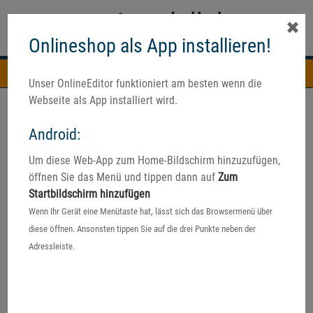
✖
Onlineshop als App installieren!
Navigation
Unser OnlineEditor funktioniert am besten wenn die
Webseite als App installiert wird.
Android:
Um diese Web-App zum Home-Bildschirm hinzuzufügen,
🎡Fotografie-Tipps🎡
öffnen Sie das Menü und tippen dann auf
Zum
Startbildschirm hinzufügen
für Kirmes, Rummel, Kirtag &
Wenn Ihr Gerät eine Menütaste hat, lässt sich das Browsermenü über
Volksfest
diese öffnen. Ansonsten tippen Sie auf die drei Punkte neben der
Adressleiste.