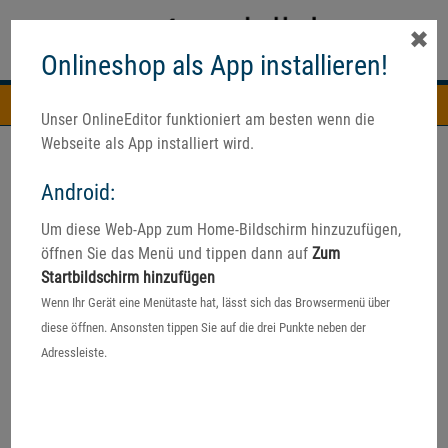
✖
Onlineshop als App installieren!
Navigation
Unser OnlineEditor funktioniert am besten wenn die
Webseite als App installiert wird.
Android:
Um diese Web-App zum Home-Bildschirm hinzuzufügen,
Die ultimative Urlaubs-
öffnen Sie das Menü und tippen dann auf
Zum
Fotochallenge
Startbildschirm hinzufügen
Wenn Ihr Gerät eine Menütaste hat, lässt sich das Browsermenü über
Ihr Sommer in Bildern
diese öffnen. Ansonsten tippen Sie auf die drei Punkte neben der
Adressleiste.